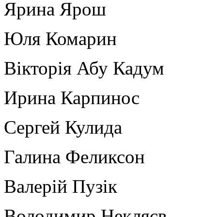
Ярина Ярош
Юля Комарин
Вікторія Абу Кадум
Ирина Карпинос
Сергей Кулида
Галина Феликсон
Валерій Пузік
Володимир Некляєв