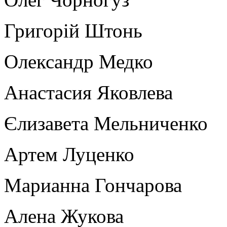
Григорій Штонь
Олександр Медко
Анастасия Яковлева
Єлизавета Мельниченко
Артем Луценко
Марианна Гончарова
Алена Жукова