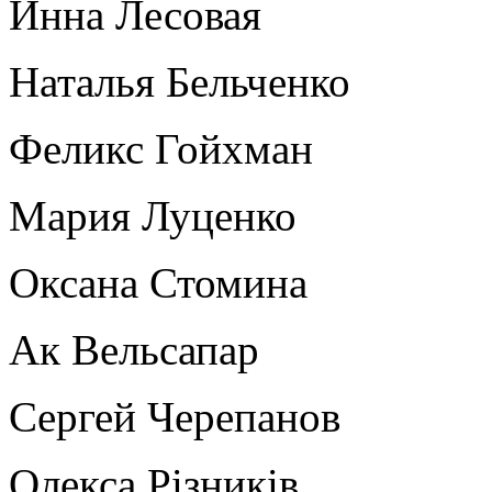
Инна Лесовая
Наталья Бельченко
Феликс Гойхман
Мария Луценко
Оксана Стомина
Ак Вельсапар
Сергей Черепанов
Олекса Рiзникiв