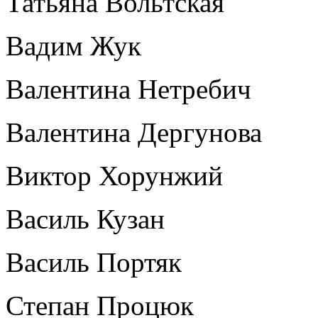
Татьяна Вольтская
Вадим Жук
Валентина Нетребич
Валентина Дергунова
Виктор Хорунжий
Василь Кузан
Василь Портяк
Степан Процюк