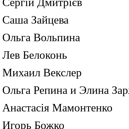
Сергій Дмитрієв
Саша Зайцева
Ольга Вольпина
Лев Белоконь
Михаил Векслер
Ольга Репина и Элина За
Анастасія Мамонтенко
Игорь Божко