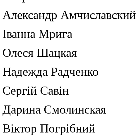
Александр Амчиславский
Іванна Мрига
Олеся Шацкая
Надежда Радченко
Сергій Савін
Дарина Смолинская
Віктор Погрібний