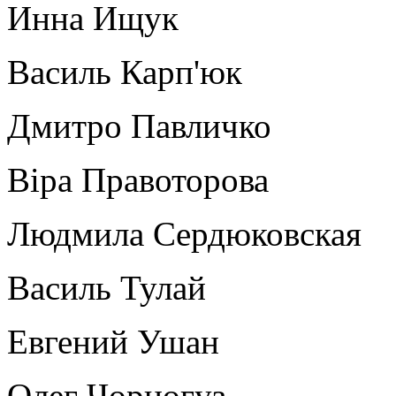
Инна Ищук
Василь Карп'юк
Дмитро Павличко
Віра Правоторова
Людмила Сердюковская
Василь Тулай
Евгений Ушан
Олег Чорногуз