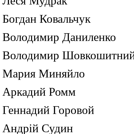
Леся Мудрак
Богдан Ковальчук
Володимир Даниленко
Володимир Шовкошитни
Мария Миняйло
Аркадий Ромм
Геннадий Горовой
Андрій Судин