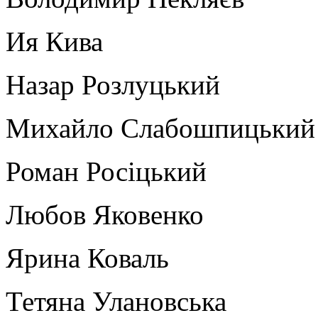
Ия Кива
Назар Розлуцький
Михайло Слабошпицький
Роман Росіцький
Любов Яковенко
Ярина Коваль
Тетяна Улановська