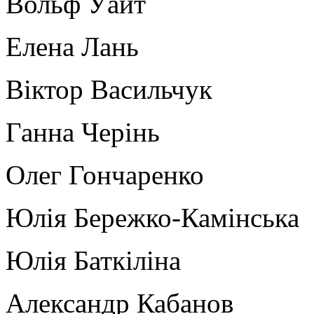
Вольф Уайт
Елена Лань
Віктор Васильчук
Ганна Черінь
Олег Гончаренко
Юлія Бережко-Камінська
Юлія Баткіліна
Александр Кабанов