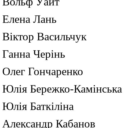
Вольф Уайт
Елена Лань
Віктор Васильчук
Ганна Черінь
Олег Гончаренко
Юлія Бережко-Камінська
Юлія Баткіліна
Александр Кабанов