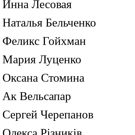
Инна Лесовая
Наталья Бельченко
Феликс Гойхман
Мария Луценко
Оксана Стомина
Ак Вельсапар
Сергей Черепанов
Олекса Рiзникiв