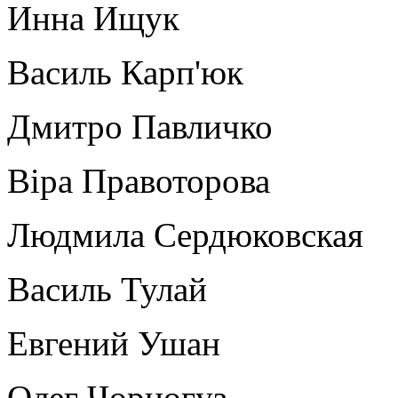
Инна Ищук
Василь Карп'юк
Дмитро Павличко
Віра Правоторова
Людмила Сердюковская
Василь Тулай
Евгений Ушан
Олег Чорногуз