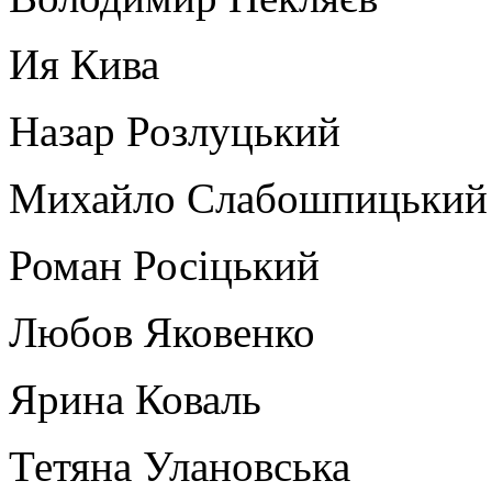
Ия Кива
Назар Розлуцький
Михайло Слабошпицький
Роман Росіцький
Любов Яковенко
Ярина Коваль
Тетяна Улановська