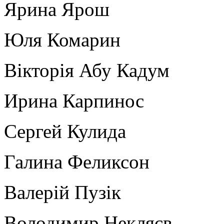
Ярина Ярош
Юля Комарин
Вікторія Абу Кадум
Ирина Карпинос
Сергей Кулида
Галина Феликсон
Валерій Пузік
Володимир Некляєв