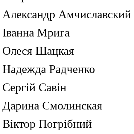
Александр Амчиславский
Іванна Мрига
Олеся Шацкая
Надежда Радченко
Сергій Савін
Дарина Смолинская
Віктор Погрібний