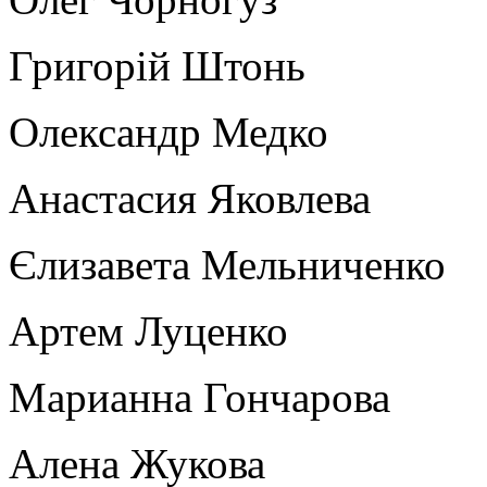
Григорій Штонь
Олександр Медко
Анастасия Яковлева
Єлизавета Мельниченко
Артем Луценко
Марианна Гончарова
Алена Жукова