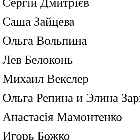
Сергій Дмитрієв
Саша Зайцева
Ольга Вольпина
Лев Белоконь
Михаил Векслер
Ольга Репина и Элина За
Анастасія Мамонтенко
Игорь Божко