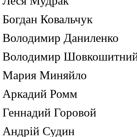
Леся Мудрак
Богдан Ковальчук
Володимир Даниленко
Володимир Шовкошитни
Мария Миняйло
Аркадий Ромм
Геннадий Горовой
Андрій Судин