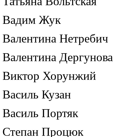
Татьяна Вольтская
Вадим Жук
Валентина Нетребич
Валентина Дергунова
Виктор Хорунжий
Василь Кузан
Василь Портяк
Степан Процюк