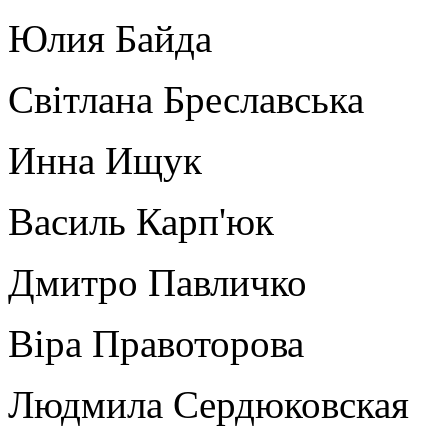
Юлия Байда
Світлана Бреславська
Инна Ищук
Василь Карп'юк
Дмитро Павличко
Віра Правоторова
Людмила Сердюковская