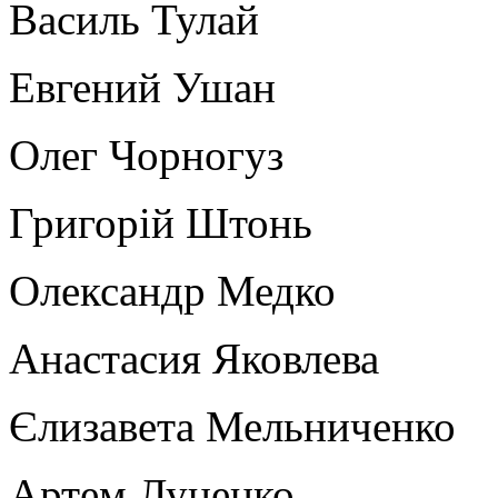
Василь Тулай
Евгений Ушан
Олег Чорногуз
Григорій Штонь
Олександр Медко
Анастасия Яковлева
Єлизавета Мельниченко
Артем Луценко