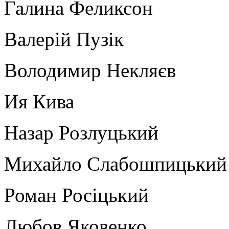
Галина Феликсон
Валерій Пузік
Володимир Некляєв
Ия Кива
Назар Розлуцький
Михайло Слабошпицький
Роман Росіцький
Любов Яковенко