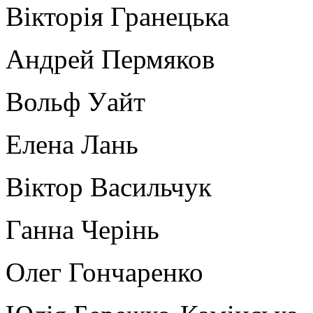
Вікторія Гранецька
Андрей Пермяков
Вольф Уайт
Елена Лань
Віктор Васильчук
Ганна Черінь
Олег Гончаренко