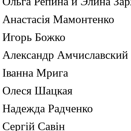
Ольга Репина и Элина За
Анастасія Мамонтенко
Игорь Божко
Александр Амчиславский
Іванна Мрига
Олеся Шацкая
Надежда Радченко
Сергій Савін