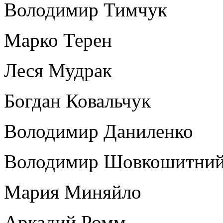
Володимир Тимчук
Марко Терен
Леся Мудрак
Богдан Ковальчук
Володимир Даниленко
Володимир Шовкошитни
Мария Миняйло
Аркадий Ромм