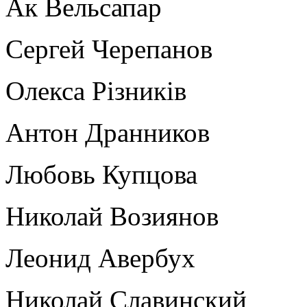
Ак Вельсапар
Сергей Черепанов
Олекса Рiзникiв
Антон Дранников
Любовь Купцова
Николай Возиянов
Леонид Авербух
Николай Славинский