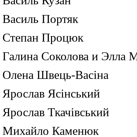
Василь Кузан
Василь Портяк
Степан Процюк
Галина Соколова и Элла 
Олена Швець-Васіна
Ярослав Ясінський
Ярослав Ткачівський
Михайло Каменюк