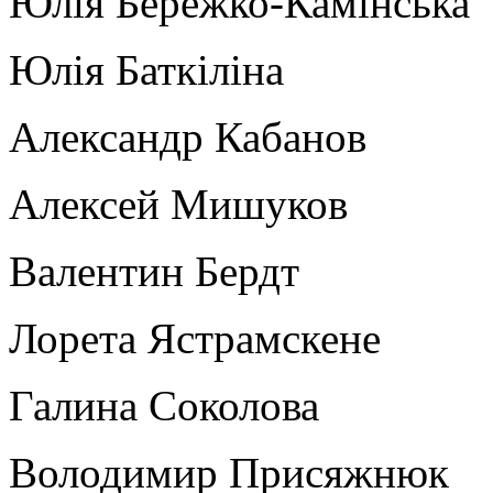
Юлія Бережко-Камінська
Юлія Баткіліна
Александр Кабанов
Алексей Мишуков
Валентин Бердт
Лорета Ястрамскене
Галина Соколова
Володимир Присяжнюк