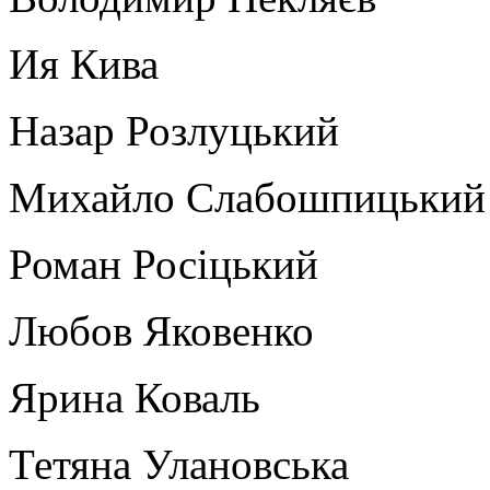
Ия Кива
Назар Розлуцький
Михайло Слабошпицький
Роман Росіцький
Любов Яковенко
Ярина Коваль
Тетяна Улановська