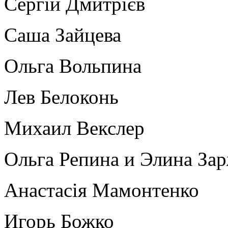
Сергій Дмитрієв
Саша Зайцева
Ольга Вольпина
Лев Белоконь
Михаил Векслер
Ольга Репина и Элина За
Анастасія Мамонтенко
Игорь Божко