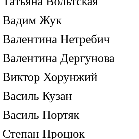
Татьяна Вольтская
Вадим Жук
Валентина Нетребич
Валентина Дергунова
Виктор Хорунжий
Василь Кузан
Василь Портяк
Степан Процюк