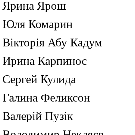
Ярина Ярош
Юля Комарин
Вікторія Абу Кадум
Ирина Карпинос
Сергей Кулида
Галина Феликсон
Валерій Пузік
Володимир Некляєв