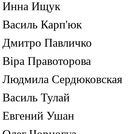
Инна Ищук
Василь Карп'юк
Дмитро Павличко
Віра Правоторова
Людмила Сердюковская
Василь Тулай
Евгений Ушан
Олег Чорногуз