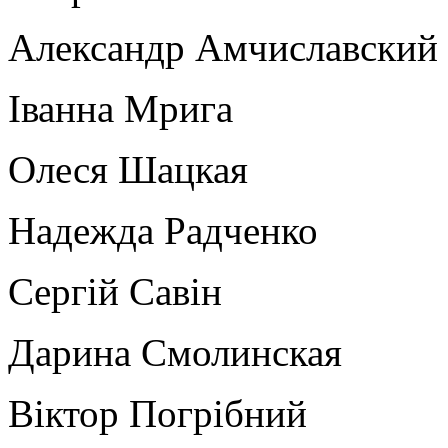
Александр Амчиславский
Іванна Мрига
Олеся Шацкая
Надежда Радченко
Сергій Савін
Дарина Смолинская
Віктор Погрібний