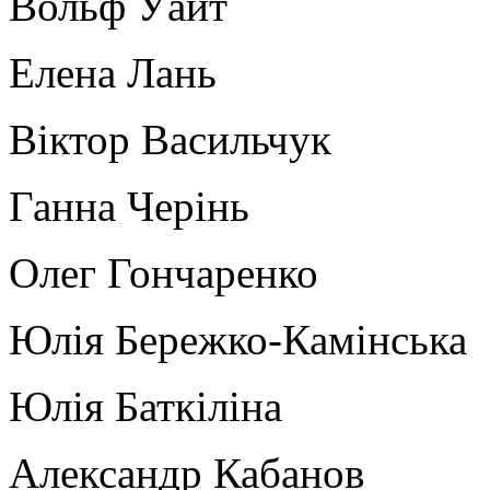
Вольф Уайт
Елена Лань
Віктор Васильчук
Ганна Черінь
Олег Гончаренко
Юлія Бережко-Камінська
Юлія Баткіліна
Александр Кабанов