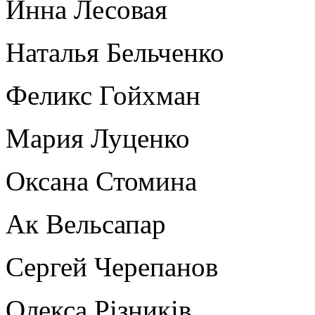
Инна Лесовая
Наталья Бельченко
Феликс Гойхман
Мария Луценко
Оксана Стомина
Ак Вельсапар
Сергей Черепанов
Олекса Рiзникiв