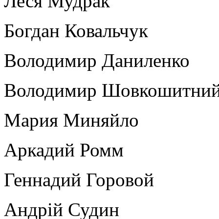
Леся Мудрак
Богдан Ковальчук
Володимир Даниленко
Володимир Шовкошитни
Мария Миняйло
Аркадий Ромм
Геннадий Горовой
Андрій Судин