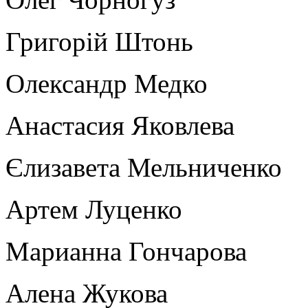
Григорій Штонь
Олександр Медко
Анастасия Яковлева
Єлизавета Мельниченко
Артем Луценко
Марианна Гончарова
Алена Жукова