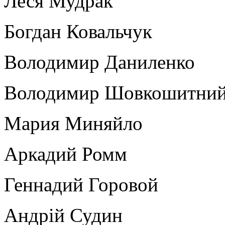
Леся Мудрак
Богдан Ковальчук
Володимир Даниленко
Володимир Шовкошитни
Мария Миняйло
Аркадий Ромм
Геннадий Горовой
Андрій Судин