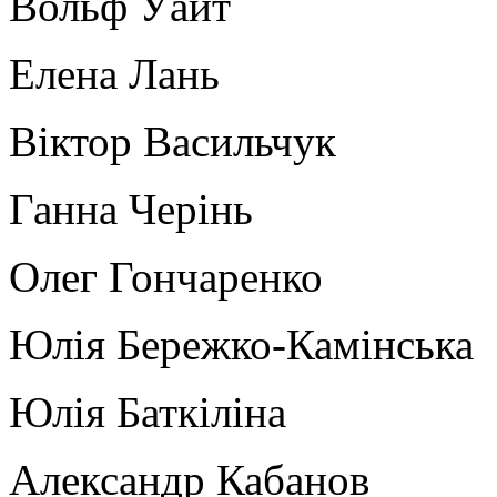
Вольф Уайт
Елена Лань
Віктор Васильчук
Ганна Черінь
Олег Гончаренко
Юлія Бережко-Камінська
Юлія Баткіліна
Александр Кабанов