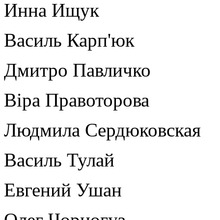
Инна Ищук
Василь Карп'юк
Дмитро Павличко
Віра Правоторова
Людмила Сердюковская
Василь Тулай
Евгений Ушан
Олег Чорногуз