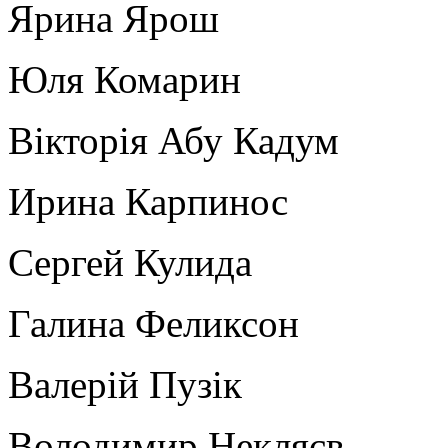
Ярина Ярош
Юля Комарин
Вікторія Абу Кадум
Ирина Карпинос
Сергей Кулида
Галина Феликсон
Валерій Пузік
Володимир Некляєв