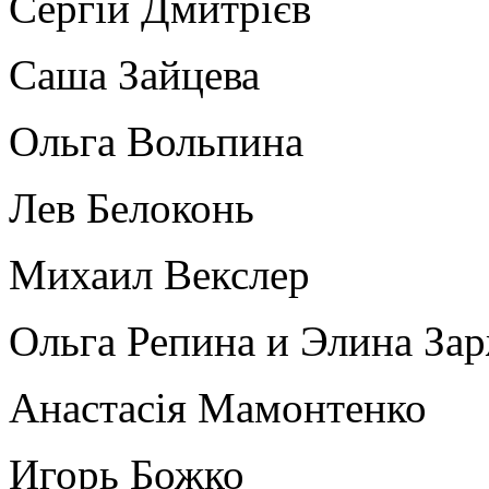
Сергій Дмитрієв
Саша Зайцева
Ольга Вольпина
Лев Белоконь
Михаил Векслер
Ольга Репина и Элина За
Анастасія Мамонтенко
Игорь Божко