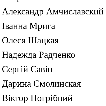
Александр Амчиславский
Іванна Мрига
Олеся Шацкая
Надежда Радченко
Сергій Савін
Дарина Смолинская
Віктор Погрібний