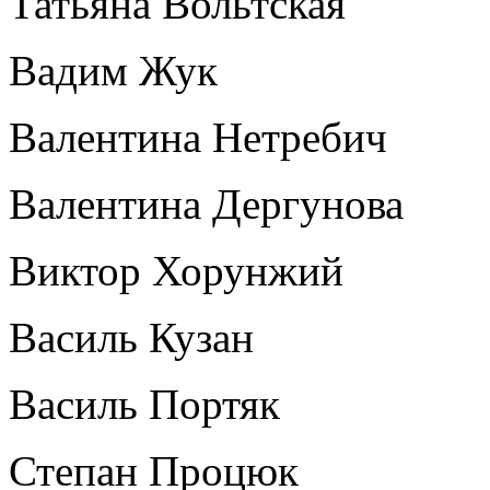
Татьяна Вольтская
Вадим Жук
Валентина Нетребич
Валентина Дергунова
Виктор Хорунжий
Василь Кузан
Василь Портяк
Степан Процюк