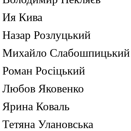
Ия Кива
Назар Розлуцький
Михайло Слабошпицький
Роман Росіцький
Любов Яковенко
Ярина Коваль
Тетяна Улановська