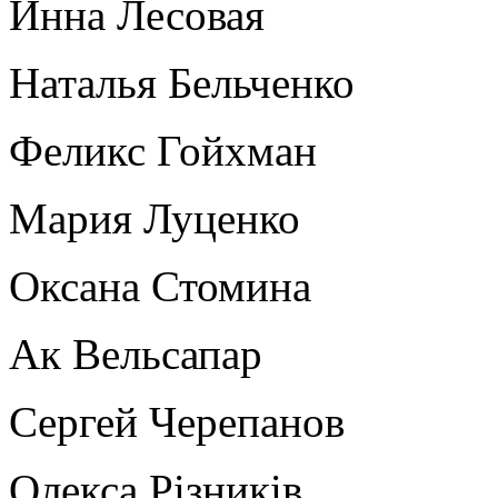
Инна Лесовая
Наталья Бельченко
Феликс Гойхман
Мария Луценко
Оксана Стомина
Ак Вельсапар
Сергей Черепанов
Олекса Рiзникiв