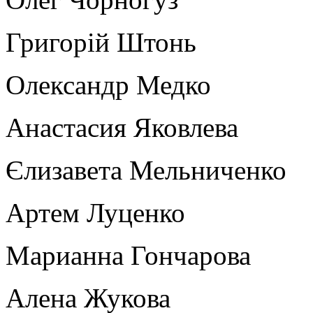
Григорій Штонь
Олександр Медко
Анастасия Яковлева
Єлизавета Мельниченко
Артем Луценко
Марианна Гончарова
Алена Жукова