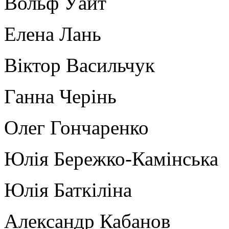
Вольф Уайт
Елена Лань
Віктор Васильчук
Ганна Черінь
Олег Гончаренко
Юлія Бережко-Камінська
Юлія Баткіліна
Александр Кабанов