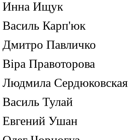
Инна Ищук
Василь Карп'юк
Дмитро Павличко
Віра Правоторова
Людмила Сердюковская
Василь Тулай
Евгений Ушан
Олег Чорногуз