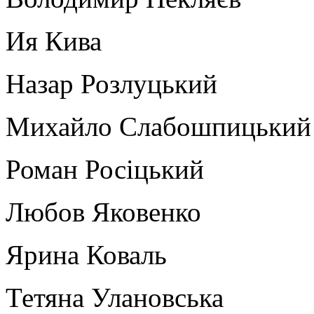
Ия Кива
Назар Розлуцький
Михайло Слабошпицький
Роман Росіцький
Любов Яковенко
Ярина Коваль
Тетяна Улановська