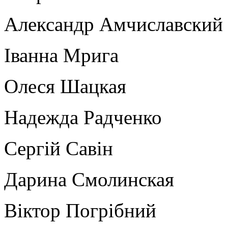
Александр Амчиславский
Іванна Мрига
Олеся Шацкая
Надежда Радченко
Сергій Савін
Дарина Смолинская
Віктор Погрібний