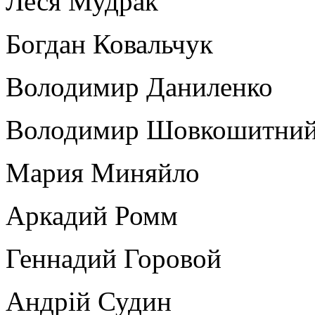
Леся Мудрак
Богдан Ковальчук
Володимир Даниленко
Володимир Шовкошитни
Мария Миняйло
Аркадий Ромм
Геннадий Горовой
Андрій Судин