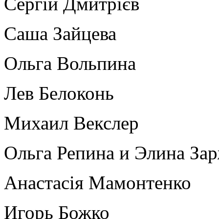
Сергій Дмитрієв
Саша Зайцева
Ольга Вольпина
Лев Белоконь
Михаил Векслер
Ольга Репина и Элина За
Анастасія Мамонтенко
Игорь Божко