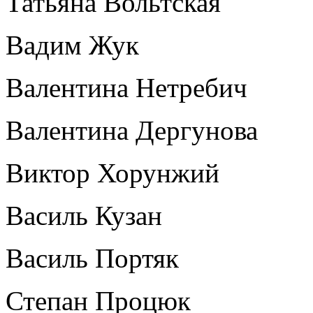
Татьяна Вольтская
Вадим Жук
Валентина Нетребич
Валентина Дергунова
Виктор Хорунжий
Василь Кузан
Василь Портяк
Степан Процюк