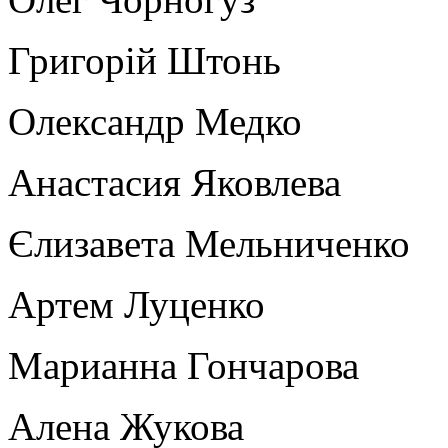
Григорій Штонь
Олександр Медко
Анастасия Яковлева
Єлизавета Мельниченко
Артем Луценко
Марианна Гончарова
Алена Жукова