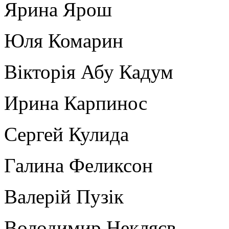
Ярина Ярош
Юля Комарин
Вікторія Абу Кадум
Ирина Карпинос
Сергей Кулида
Галина Феликсон
Валерій Пузік
Володимир Некляєв