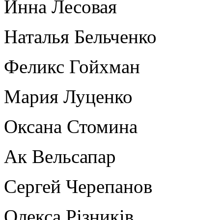
Инна Лесовая
Наталья Бельченко
Феликс Гойхман
Мария Луценко
Оксана Стомина
Ак Вельсапар
Сергей Черепанов
Олекса Рiзникiв