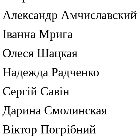
Александр Амчиславский
Іванна Мрига
Олеся Шацкая
Надежда Радченко
Сергій Савін
Дарина Смолинская
Віктор Погрібний