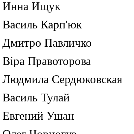
Инна Ищук
Василь Карп'юк
Дмитро Павличко
Віра Правоторова
Людмила Сердюковская
Василь Тулай
Евгений Ушан
Олег Чорногуз