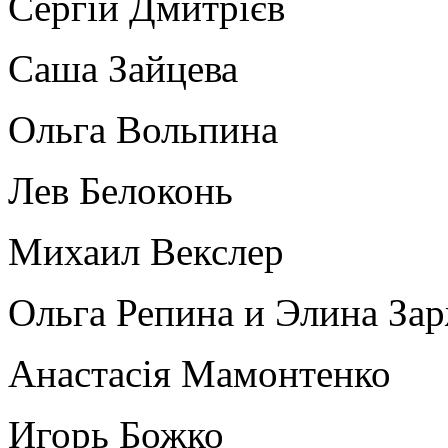
Сергій Дмитрієв
Саша Зайцева
Ольга Вольпина
Лев Белоконь
Михаил Векслер
Ольга Репина и Элина За
Анастасія Мамонтенко
Игорь Божко