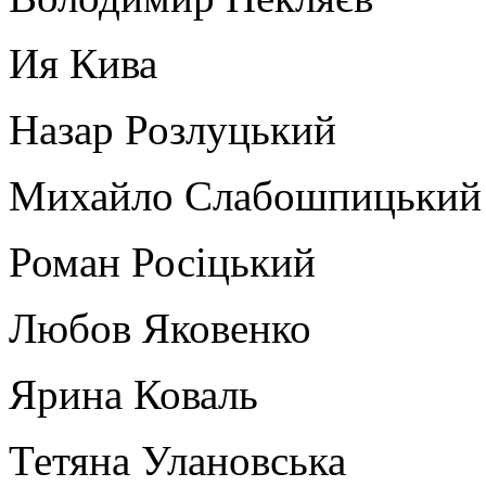
Ия Кива
Назар Розлуцький
Михайло Слабошпицький
Роман Росіцький
Любов Яковенко
Ярина Коваль
Тетяна Улановська