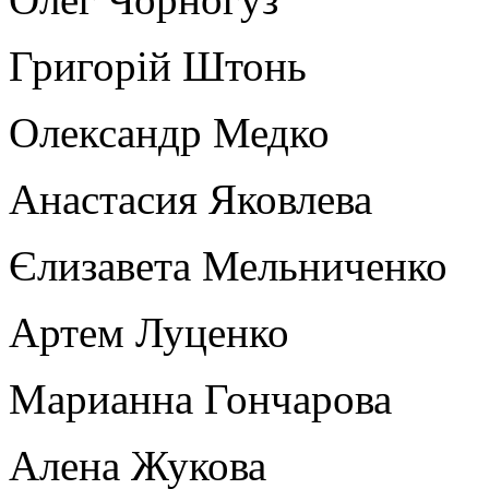
Григорій Штонь
Олександр Медко
Анастасия Яковлева
Єлизавета Мельниченко
Артем Луценко
Марианна Гончарова
Алена Жукова