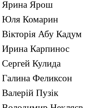
Ярина Ярош
Юля Комарин
Вікторія Абу Кадум
Ирина Карпинос
Сергей Кулида
Галина Феликсон
Валерій Пузік
Володимир Некляєв