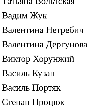
Татьяна Вольтская
Вадим Жук
Валентина Нетребич
Валентина Дергунова
Виктор Хорунжий
Василь Кузан
Василь Портяк
Степан Процюк