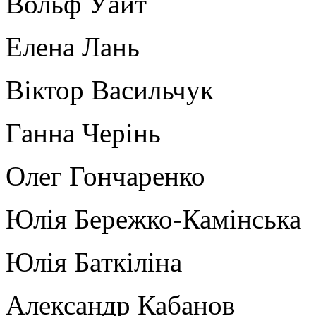
Вольф Уайт
Елена Лань
Віктор Васильчук
Ганна Черінь
Олег Гончаренко
Юлія Бережко-Камінська
Юлія Баткіліна
Александр Кабанов