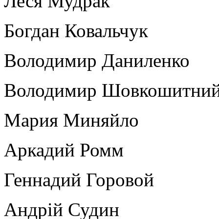
Леся Мудрак
Богдан Ковальчук
Володимир Даниленко
Володимир Шовкошитни
Мария Миняйло
Аркадий Ромм
Геннадий Горовой
Андрій Судин