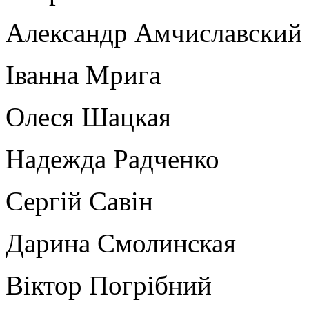
Александр Амчиславский
Іванна Мрига
Олеся Шацкая
Надежда Радченко
Сергій Савін
Дарина Смолинская
Віктор Погрібний