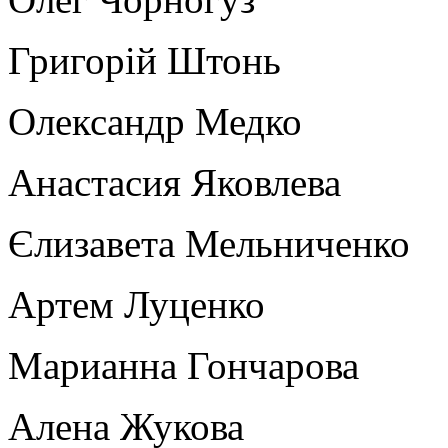
Григорій Штонь
Олександр Медко
Анастасия Яковлева
Єлизавета Мельниченко
Артем Луценко
Марианна Гончарова
Алена Жукова