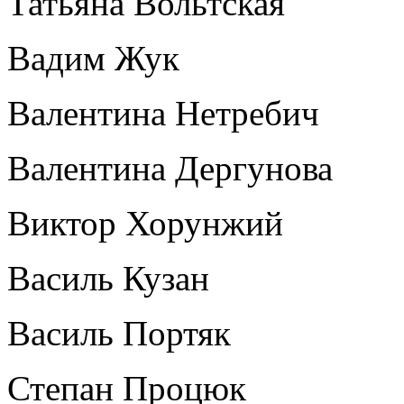
Татьяна Вольтская
Вадим Жук
Валентина Нетребич
Валентина Дергунова
Виктор Хорунжий
Василь Кузан
Василь Портяк
Степан Процюк