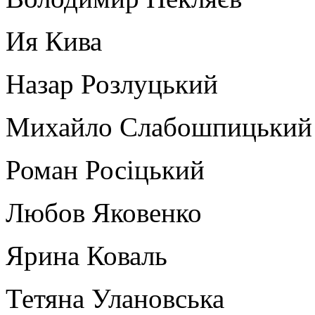
Ия Кива
Назар Розлуцький
Михайло Слабошпицький
Роман Росіцький
Любов Яковенко
Ярина Коваль
Тетяна Улановська