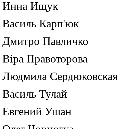
Инна Ищук
Василь Карп'юк
Дмитро Павличко
Віра Правоторова
Людмила Сердюковская
Василь Тулай
Евгений Ушан
Олег Чорногуз