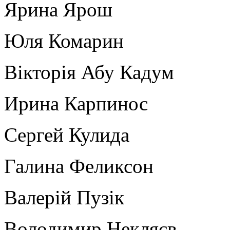
Ярина Ярош
Юля Комарин
Вікторія Абу Кадум
Ирина Карпинос
Сергей Кулида
Галина Феликсон
Валерій Пузік
Володимир Некляєв