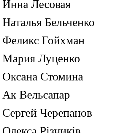
Инна Лесовая
Наталья Бельченко
Феликс Гойхман
Мария Луценко
Оксана Стомина
Ак Вельсапар
Сергей Черепанов
Олекса Рiзникiв