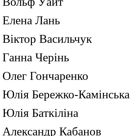
Вольф Уайт
Елена Лань
Віктор Васильчук
Ганна Черінь
Олег Гончаренко
Юлія Бережко-Камінська
Юлія Баткіліна
Александр Кабанов