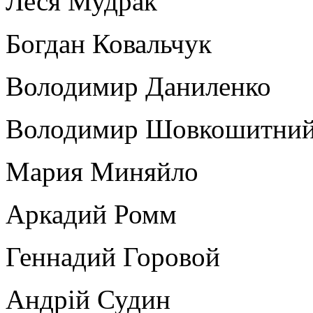
Леся Мудрак
Богдан Ковальчук
Володимир Даниленко
Володимир Шовкошитни
Мария Миняйло
Аркадий Ромм
Геннадий Горовой
Андрій Судин