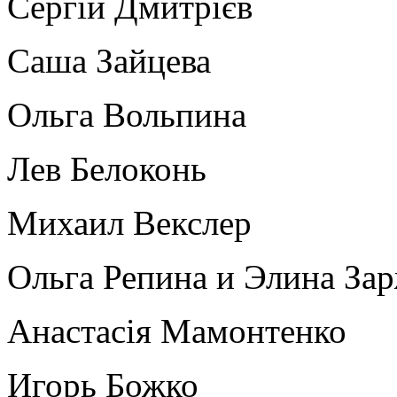
Сергій Дмитрієв
Саша Зайцева
Ольга Вольпина
Лев Белоконь
Михаил Векслер
Ольга Репина и Элина За
Анастасія Мамонтенко
Игорь Божко