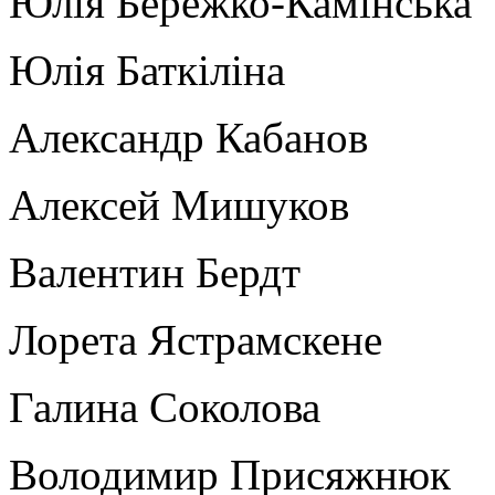
Юлія Бережко-Камінська
Юлія Баткіліна
Александр Кабанов
Алексей Мишуков
Валентин Бердт
Лорета Ястрамскене
Галина Соколова
Володимир Присяжнюк