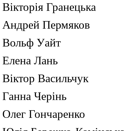
Вікторія Гранецька
Андрей Пермяков
Вольф Уайт
Елена Лань
Віктор Васильчук
Ганна Черінь
Олег Гончаренко