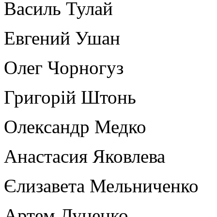
Василь Тулай
Евгений Ушан
Олег Чорногуз
Григорій Штонь
Олександр Медко
Анастасия Яковлева
Єлизавета Мельниченко
Артем Луценко