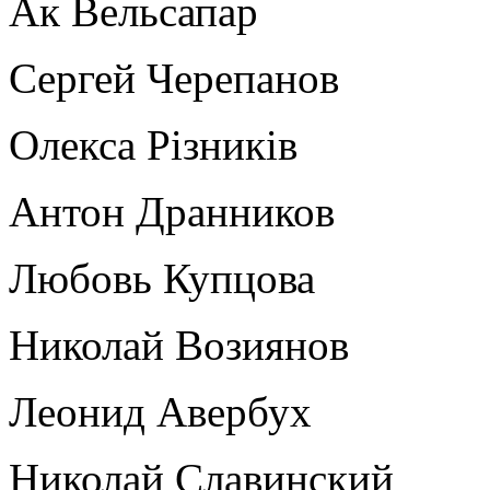
Ак Вельсапар
Сергей Черепанов
Олекса Рiзникiв
Антон Дранников
Любовь Купцова
Николай Возиянов
Леонид Авербух
Николай Славинский