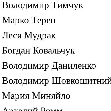
Володимир Тимчук
Марко Терен
Леся Мудрак
Богдан Ковальчук
Володимир Даниленко
Володимир Шовкошитни
Мария Миняйло
Аркадий Ромм