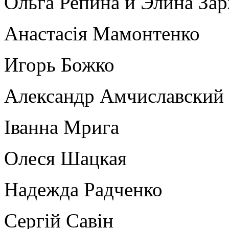
Ольга Репина и Элина За
Анастасія Мамонтенко
Игорь Божко
Александр Амчиславский
Іванна Мрига
Олеся Шацкая
Надежда Радченко
Сергій Савін