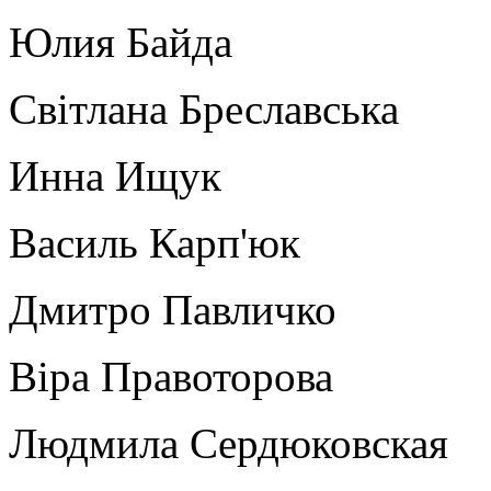
Юлия Байда
Світлана Бреславська
Инна Ищук
Василь Карп'юк
Дмитро Павличко
Віра Правоторова
Людмила Сердюковская