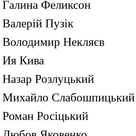
Галина Феликсон
Валерій Пузік
Володимир Некляєв
Ия Кива
Назар Розлуцький
Михайло Слабошпицький
Роман Росіцький
Любов Яковенко