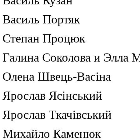
Василь Кузан
Василь Портяк
Степан Процюк
Галина Соколова и Элла 
Олена Швець-Васіна
Ярослав Ясінський
Ярослав Ткачівський
Михайло Каменюк