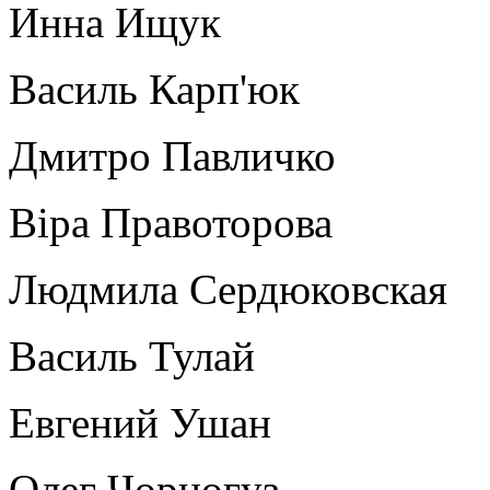
Инна Ищук
Василь Карп'юк
Дмитро Павличко
Віра Правоторова
Людмила Сердюковская
Василь Тулай
Евгений Ушан
Олег Чорногуз