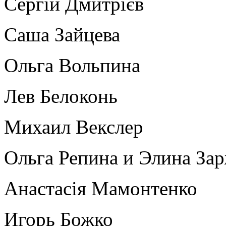
Сергій Дмитрієв
Саша Зайцева
Ольга Вольпина
Лев Белоконь
Михаил Векслер
Ольга Репина и Элина За
Анастасія Мамонтенко
Игорь Божко