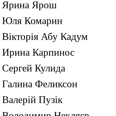
Ярина Ярош
Юля Комарин
Вікторія Абу Кадум
Ирина Карпинос
Сергей Кулида
Галина Феликсон
Валерій Пузік
Володимир Некляєв