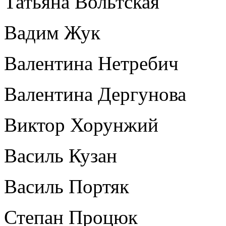
Татьяна Вольтская
Вадим Жук
Валентина Нетребич
Валентина Дергунова
Виктор Хорунжий
Василь Кузан
Василь Портяк
Степан Процюк