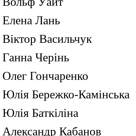
Вольф Уайт
Елена Лань
Віктор Васильчук
Ганна Черінь
Олег Гончаренко
Юлія Бережко-Камінська
Юлія Баткіліна
Александр Кабанов