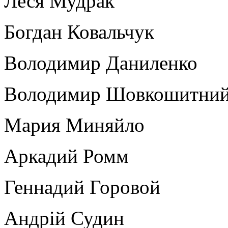
Леся Мудрак
Богдан Ковальчук
Володимир Даниленко
Володимир Шовкошитни
Мария Миняйло
Аркадий Ромм
Геннадий Горовой
Андрій Судин