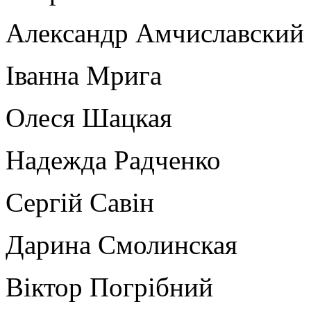
Александр Амчиславский
Іванна Мрига
Олеся Шацкая
Надежда Радченко
Сергій Савін
Дарина Смолинская
Віктор Погрібний