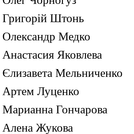
Григорій Штонь
Олександр Медко
Анастасия Яковлева
Єлизавета Мельниченко
Артем Луценко
Марианна Гончарова
Алена Жукова