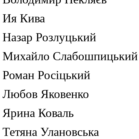
Ия Кива
Назар Розлуцький
Михайло Слабошпицький
Роман Росіцький
Любов Яковенко
Ярина Коваль
Тетяна Улановська