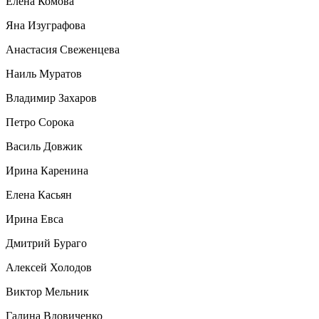
Елена Комова
Яна Изуграфова
Анастасия Свеженцева
Наиль Муратов
Владимир Захаров
Петро Сорока
Василь Довжик
Ирина Каренина
Елена Касьян
Ирина Евса
Дмитрий Бураго
Алексей Холодов
Виктор Мельник
Галина Вдовиченко