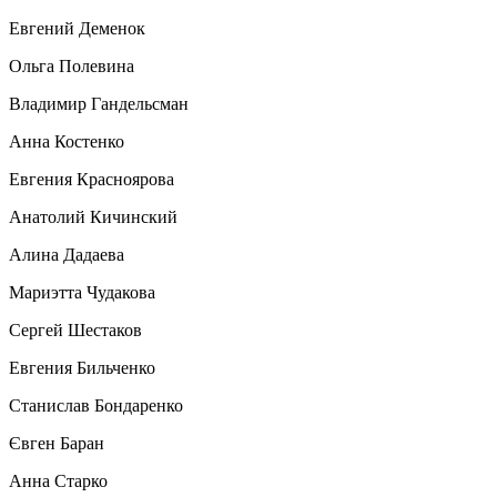
Евгений Деменок
Ольга Полевина
Владимир Гандельсман
Анна Костенко
Евгения Красноярова
Анатолий Кичинский
Алина Дадаева
Мариэтта Чудакова
Сергей Шестаков
Евгения Бильченко
Станислав Бондаренко
Євген Баран
Анна Старко