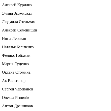
Алексей Курилко
Элина Заржицкая
Людмила Стельмах
Алексей Семенищев
Инна Лесовая
Наталья Бельченко
Феликс Гойхман
Мария Луценко
Оксана Стомина
Ак Вельсапар
Сергей Черепанов
Олекса Рiзникiв
Антон Дранников