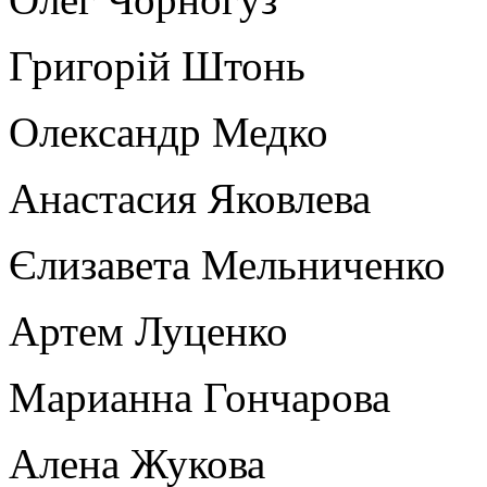
Григорій Штонь
Олександр Медко
Анастасия Яковлева
Єлизавета Мельниченко
Артем Луценко
Марианна Гончарова
Алена Жукова