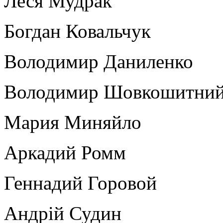
Леся Мудрак
Богдан Ковальчук
Володимир Даниленко
Володимир Шовкошитни
Мария Миняйло
Аркадий Ромм
Геннадий Горовой
Андрій Судин