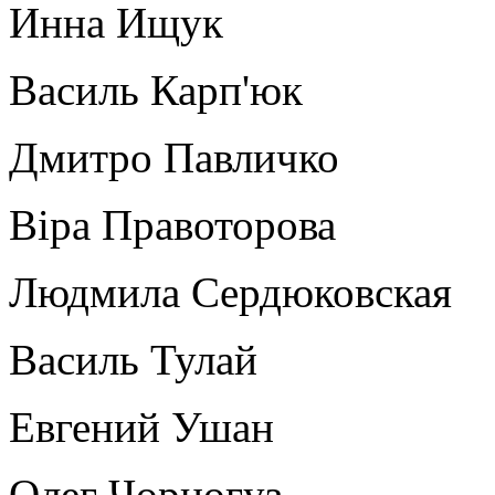
Инна Ищук
Василь Карп'юк
Дмитро Павличко
Віра Правоторова
Людмила Сердюковская
Василь Тулай
Евгений Ушан
Олег Чорногуз