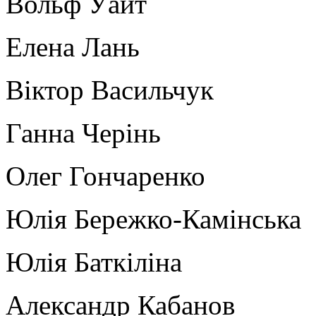
Вольф Уайт
Елена Лань
Віктор Васильчук
Ганна Черінь
Олег Гончаренко
Юлія Бережко-Камінська
Юлія Баткіліна
Александр Кабанов