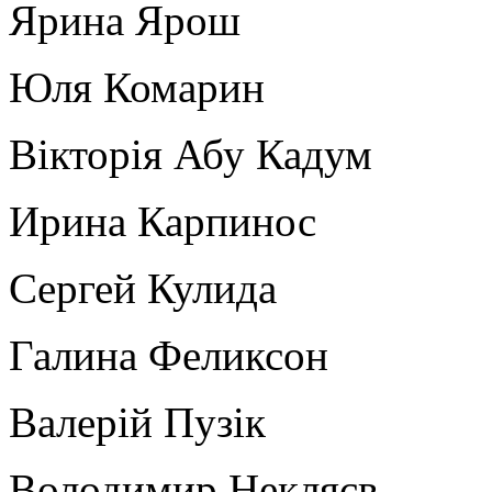
Ярина Ярош
Юля Комарин
Вікторія Абу Кадум
Ирина Карпинос
Сергей Кулида
Галина Феликсон
Валерій Пузік
Володимир Некляєв