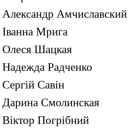
Александр Амчиславский
Іванна Мрига
Олеся Шацкая
Надежда Радченко
Сергій Савін
Дарина Смолинская
Віктор Погрібний