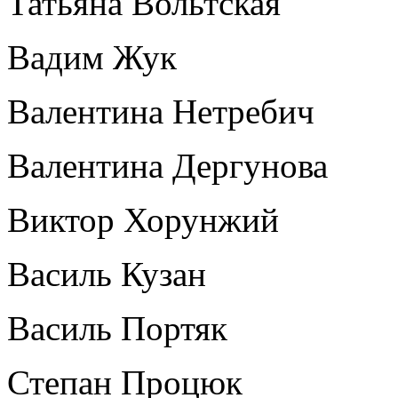
Татьяна Вольтская
Вадим Жук
Валентина Нетребич
Валентина Дергунова
Виктор Хорунжий
Василь Кузан
Василь Портяк
Степан Процюк