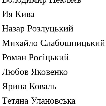
Ия Кива
Назар Розлуцький
Михайло Слабошпицький
Роман Росіцький
Любов Яковенко
Ярина Коваль
Тетяна Улановська