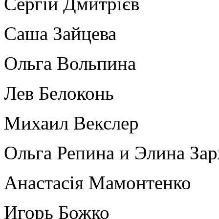
Сергій Дмитрієв
Саша Зайцева
Ольга Вольпина
Лев Белоконь
Михаил Векслер
Ольга Репина и Элина За
Анастасія Мамонтенко
Игорь Божко