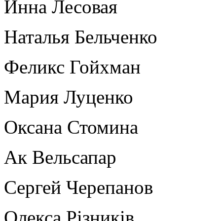
Инна Лесовая
Наталья Бельченко
Феликс Гойхман
Мария Луценко
Оксана Стомина
Ак Вельсапар
Сергей Черепанов
Олекса Рiзникiв