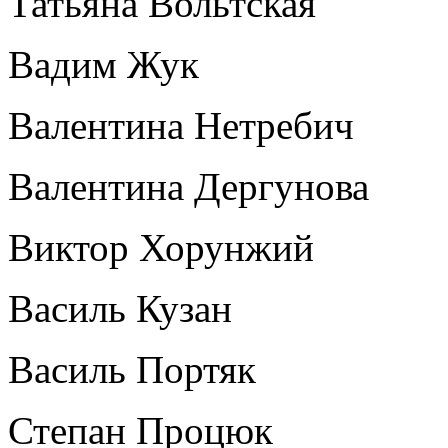
Татьяна Вольтская
Вадим Жук
Валентина Нетребич
Валентина Дергунова
Виктор Хорунжий
Василь Кузан
Василь Портяк
Степан Процюк