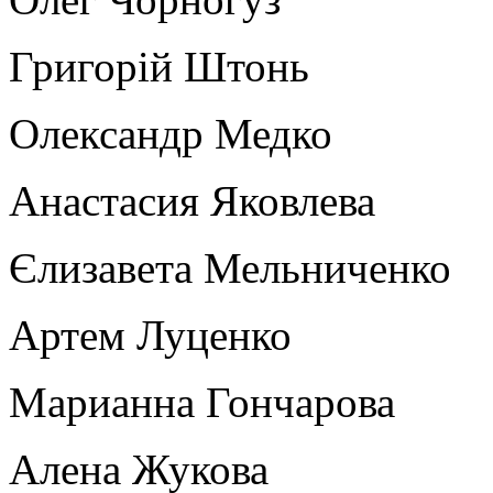
Григорій Штонь
Олександр Медко
Анастасия Яковлева
Єлизавета Мельниченко
Артем Луценко
Марианна Гончарова
Алена Жукова