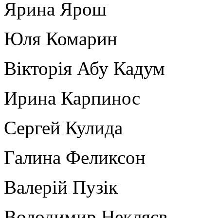
Ярина Ярош
Юля Комарин
Вікторія Абу Кадум
Ирина Карпинос
Сергей Кулида
Галина Феликсон
Валерій Пузік
Володимир Некляєв