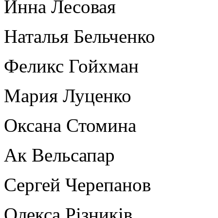
Инна Лесовая
Наталья Бельченко
Феликс Гойхман
Мария Луценко
Оксана Стомина
Ак Вельсапар
Сергей Черепанов
Олекса Рiзникiв