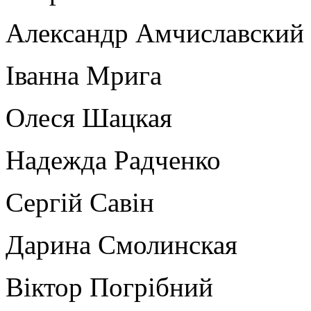
Александр Амчиславский
Іванна Мрига
Олеся Шацкая
Надежда Радченко
Сергій Савін
Дарина Смолинская
Віктор Погрібний