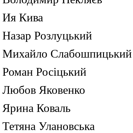
Ия Кива
Назар Розлуцький
Михайло Слабошпицький
Роман Росіцький
Любов Яковенко
Ярина Коваль
Тетяна Улановська