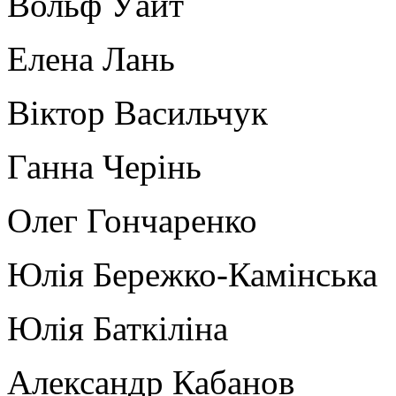
Вольф Уайт
Елена Лань
Віктор Васильчук
Ганна Черінь
Олег Гончаренко
Юлія Бережко-Камінська
Юлія Баткіліна
Александр Кабанов