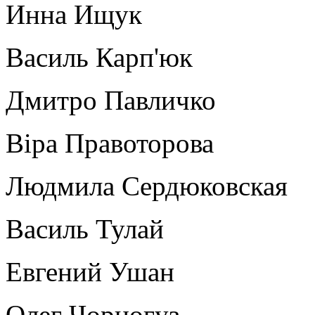
Инна Ищук
Василь Карп'юк
Дмитро Павличко
Віра Правоторова
Людмила Сердюковская
Василь Тулай
Евгений Ушан
Олег Чорногуз