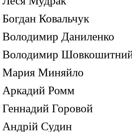
Леся Мудрак
Богдан Ковальчук
Володимир Даниленко
Володимир Шовкошитни
Мария Миняйло
Аркадий Ромм
Геннадий Горовой
Андрій Судин