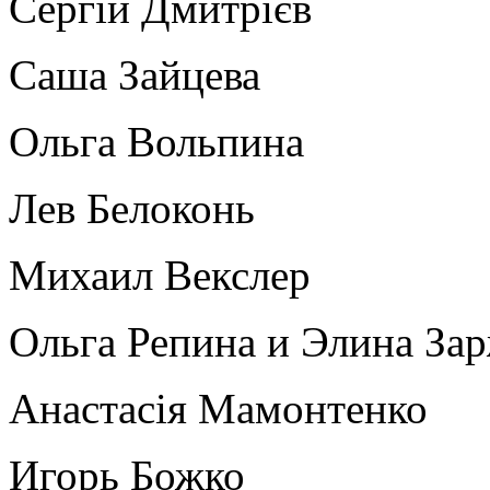
Сергій Дмитрієв
Саша Зайцева
Ольга Вольпина
Лев Белоконь
Михаил Векслер
Ольга Репина и Элина За
Анастасія Мамонтенко
Игорь Божко