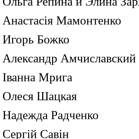
Ольга Репина и Элина За
Анастасія Мамонтенко
Игорь Божко
Александр Амчиславский
Іванна Мрига
Олеся Шацкая
Надежда Радченко
Сергій Савін