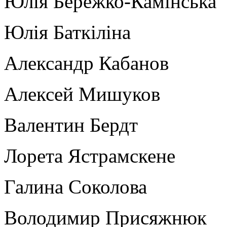
Юлія Бережко-Камінська
Юлія Баткіліна
Александр Кабанов
Алексей Мишуков
Валентин Бердт
Лорета Ястрамскене
Галина Соколова
Володимир Присяжнюк