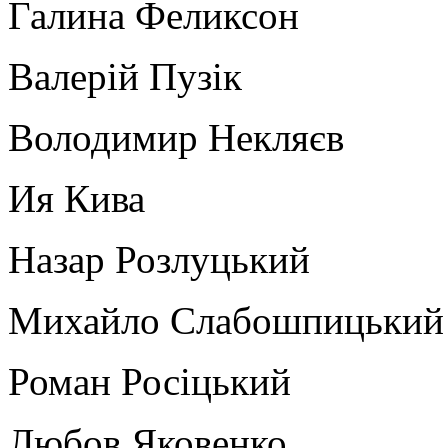
Галина Феликсон
Валерій Пузік
Володимир Некляєв
Ия Кива
Назар Розлуцький
Михайло Слабошпицький
Роман Росіцький
Любов Яковенко