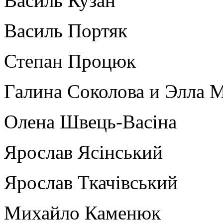
Василь Кузан
Василь Портяк
Степан Процюк
Галина Соколова и Элла 
Олена Швець-Васіна
Ярослав Ясінський
Ярослав Ткачівський
Михайло Каменюк