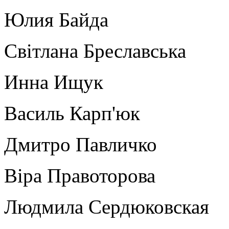
Юлия Байда
Світлана Бреславська
Инна Ищук
Василь Карп'юк
Дмитро Павличко
Віра Правоторова
Людмила Сердюковская