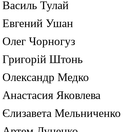
Василь Тулай
Евгений Ушан
Олег Чорногуз
Григорій Штонь
Олександр Медко
Анастасия Яковлева
Єлизавета Мельниченко
Артем Луценко