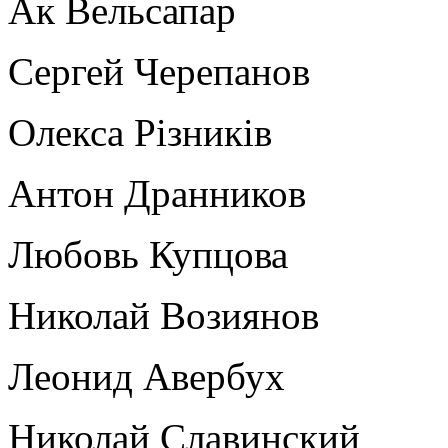
Ак Вельсапар
Сергей Черепанов
Олекса Рiзникiв
Антон Дранников
Любовь Купцова
Николай Возиянов
Леонид Авербух
Николай Славинский