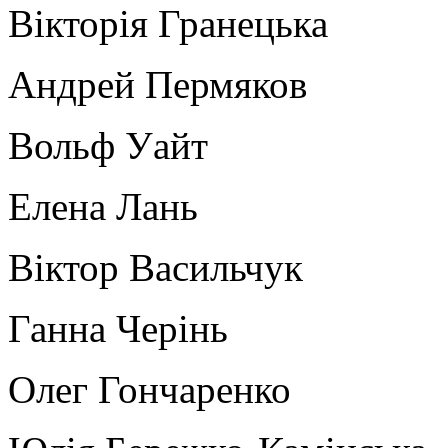
Вікторія Гранецька
Андрей Пермяков
Вольф Уайт
Елена Лань
Віктор Васильчук
Ганна Черінь
Олег Гончаренко