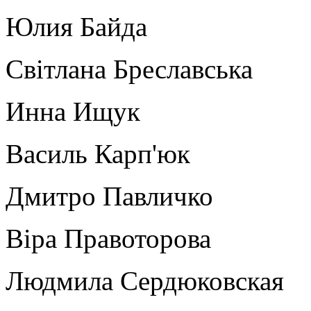
Юлия Байда
Світлана Бреславська
Инна Ищук
Василь Карп'юк
Дмитро Павличко
Віра Правоторова
Людмила Сердюковская