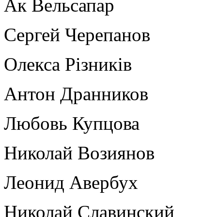
Ак Вельсапар
Сергей Черепанов
Олекса Рiзникiв
Антон Дранников
Любовь Купцова
Николай Возиянов
Леонид Авербух
Николай Славинский