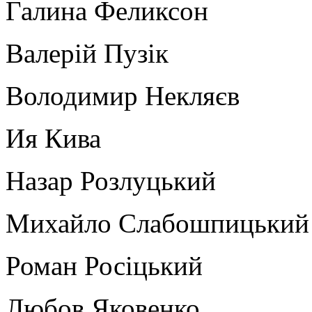
Галина Феликсон
Валерій Пузік
Володимир Некляєв
Ия Кива
Назар Розлуцький
Михайло Слабошпицький
Роман Росіцький
Любов Яковенко