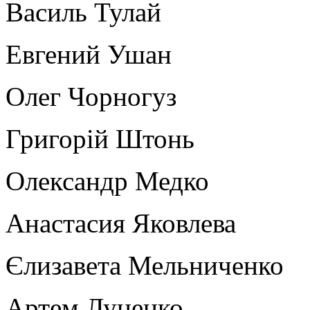
Василь Тулай
Евгений Ушан
Олег Чорногуз
Григорій Штонь
Олександр Медко
Анастасия Яковлева
Єлизавета Мельниченко
Артем Луценко