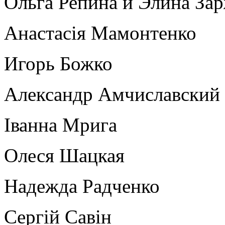
Ольга Репина и Элина За
Анастасія Мамонтенко
Игорь Божко
Александр Амчиславский
Іванна Мрига
Олеся Шацкая
Надежда Радченко
Сергій Савін