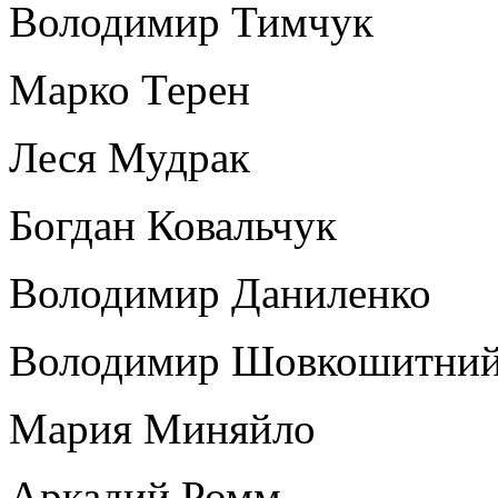
Володимир Тимчук
Марко Терен
Леся Мудрак
Богдан Ковальчук
Володимир Даниленко
Володимир Шовкошитни
Мария Миняйло
Аркадий Ромм