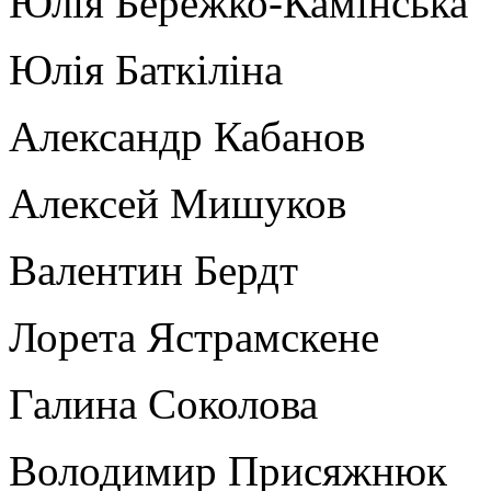
Юлія Бережко-Камінська
Юлія Баткіліна
Александр Кабанов
Алексей Мишуков
Валентин Бердт
Лорета Ястрамскене
Галина Соколова
Володимир Присяжнюк