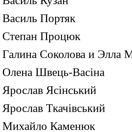
Василь Кузан
Василь Портяк
Степан Процюк
Галина Соколова и Элла 
Олена Швець-Васіна
Ярослав Ясінський
Ярослав Ткачівський
Михайло Каменюк