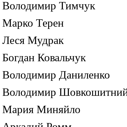
Володимир Тимчук
Марко Терен
Леся Мудрак
Богдан Ковальчук
Володимир Даниленко
Володимир Шовкошитни
Мария Миняйло
Аркадий Ромм