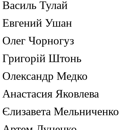
Василь Тулай
Евгений Ушан
Олег Чорногуз
Григорій Штонь
Олександр Медко
Анастасия Яковлева
Єлизавета Мельниченко
Артем Луценко