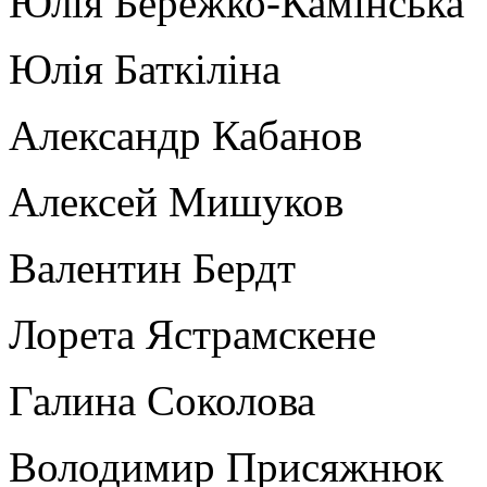
Юлія Бережко-Камінська
Юлія Баткіліна
Александр Кабанов
Алексей Мишуков
Валентин Бердт
Лорета Ястрамскене
Галина Соколова
Володимир Присяжнюк