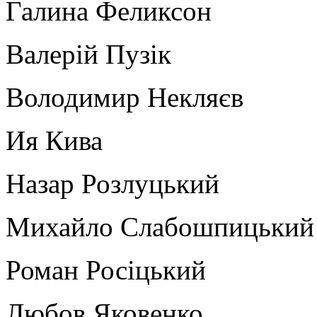
Галина Феликсон
Валерій Пузік
Володимир Некляєв
Ия Кива
Назар Розлуцький
Михайло Слабошпицький
Роман Росіцький
Любов Яковенко