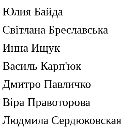
Юлия Байда
Світлана Бреславська
Инна Ищук
Василь Карп'юк
Дмитро Павличко
Віра Правоторова
Людмила Сердюковская