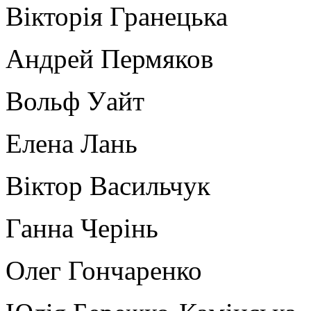
Вікторія Гранецька
Андрей Пермяков
Вольф Уайт
Елена Лань
Віктор Васильчук
Ганна Черінь
Олег Гончаренко