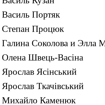
Василь Кузан
Василь Портяк
Степан Процюк
Галина Соколова и Элла 
Олена Швець-Васіна
Ярослав Ясінський
Ярослав Ткачівський
Михайло Каменюк