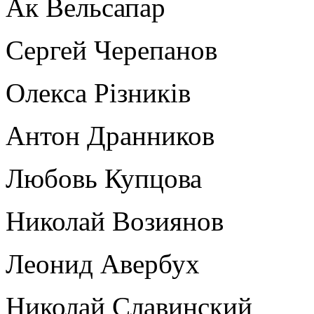
Ак Вельсапар
Сергей Черепанов
Олекса Рiзникiв
Антон Дранников
Любовь Купцова
Николай Возиянов
Леонид Авербух
Николай Славинский