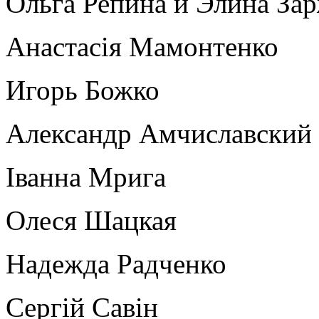
Ольга Репина и Элина За
Анастасія Мамонтенко
Игорь Божко
Александр Амчиславский
Іванна Мрига
Олеся Шацкая
Надежда Радченко
Сергій Савін