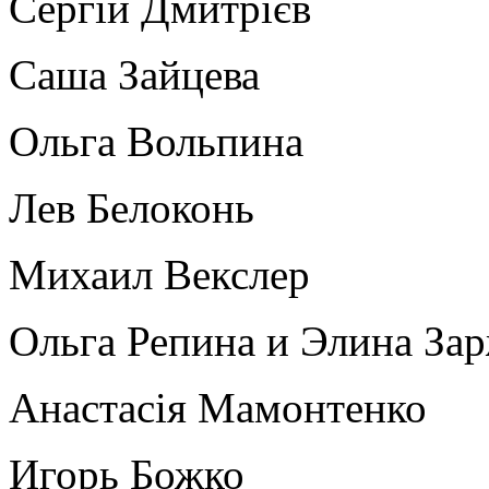
Сергій Дмитрієв
Саша Зайцева
Ольга Вольпина
Лев Белоконь
Михаил Векслер
Ольга Репина и Элина За
Анастасія Мамонтенко
Игорь Божко