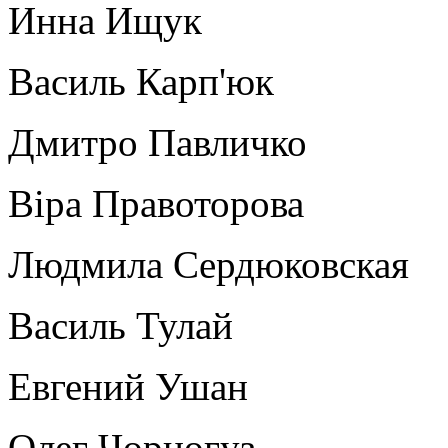
Инна Ищук
Василь Карп'юк
Дмитро Павличко
Віра Правоторова
Людмила Сердюковская
Василь Тулай
Евгений Ушан
Олег Чорногуз