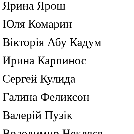
Ярина Ярош
Юля Комарин
Вікторія Абу Кадум
Ирина Карпинос
Сергей Кулида
Галина Феликсон
Валерій Пузік
Володимир Некляєв