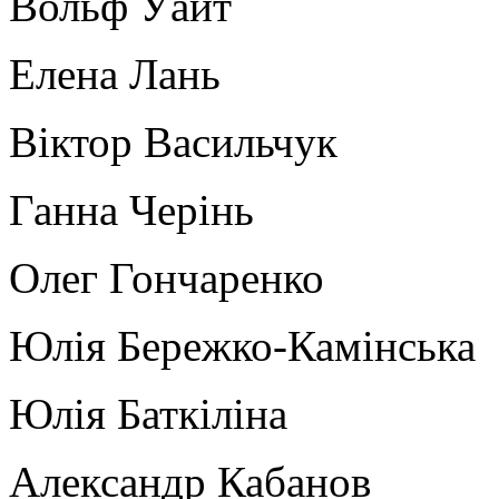
Вольф Уайт
Елена Лань
Віктор Васильчук
Ганна Черінь
Олег Гончаренко
Юлія Бережко-Камінська
Юлія Баткіліна
Александр Кабанов