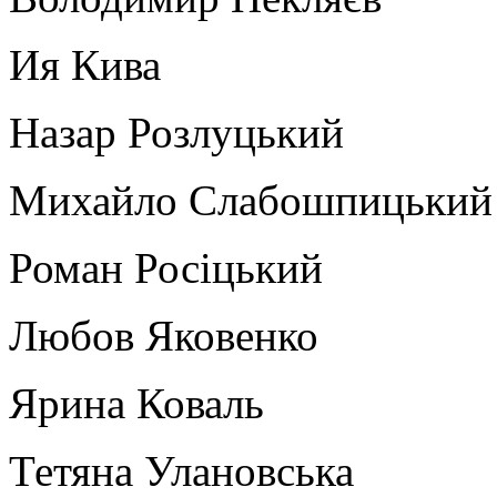
Ия Кива
Назар Розлуцький
Михайло Слабошпицький
Роман Росіцький
Любов Яковенко
Ярина Коваль
Тетяна Улановська