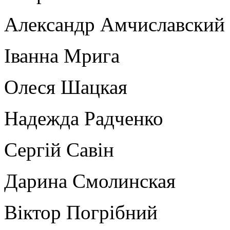
Александр Амчиславский
Іванна Мрига
Олеся Шацкая
Надежда Радченко
Сергій Савін
Дарина Смолинская
Віктор Погрібний