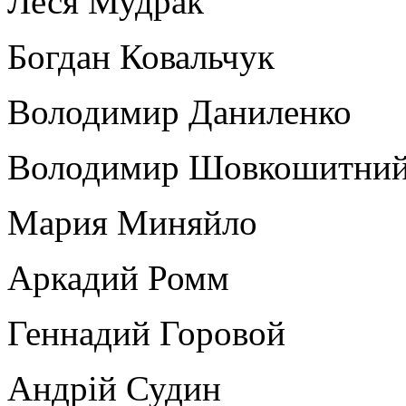
Леся Мудрак
Богдан Ковальчук
Володимир Даниленко
Володимир Шовкошитни
Мария Миняйло
Аркадий Ромм
Геннадий Горовой
Андрій Судин