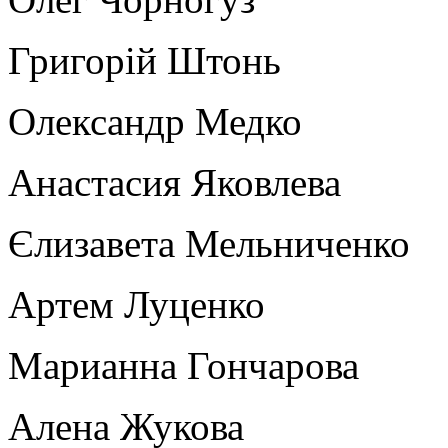
Григорій Штонь
Олександр Медко
Анастасия Яковлева
Єлизавета Мельниченко
Артем Луценко
Марианна Гончарова
Алена Жукова