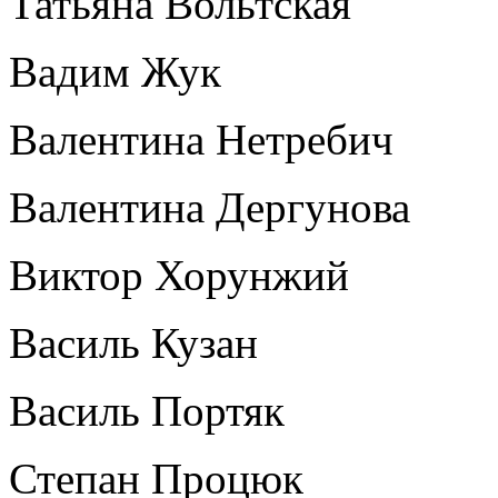
Татьяна Вольтская
Вадим Жук
Валентина Нетребич
Валентина Дергунова
Виктор Хорунжий
Василь Кузан
Василь Портяк
Степан Процюк