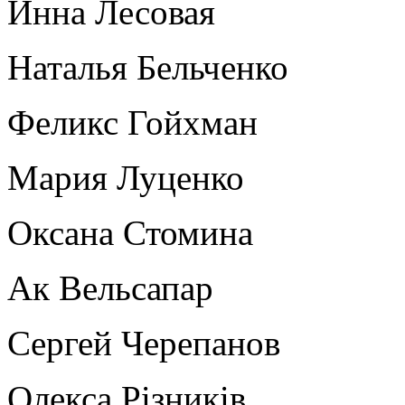
Инна Лесовая
Наталья Бельченко
Феликс Гойхман
Мария Луценко
Оксана Стомина
Ак Вельсапар
Сергей Черепанов
Олекса Рiзникiв