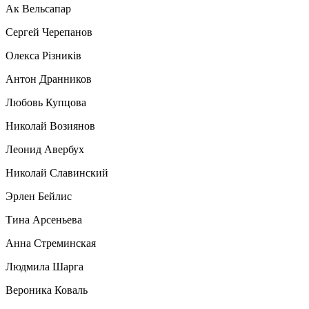
Ак Вельсапар
Сергей Черепанов
Олекса Рiзникiв
Антон Дранников
Любовь Купцова
Николай Возиянов
Леонид Авербух
Николай Славинский
Эрлен Бейлис
Тина Арсеньева
Анна Стреминская
Людмила Шарга
Вероника Коваль