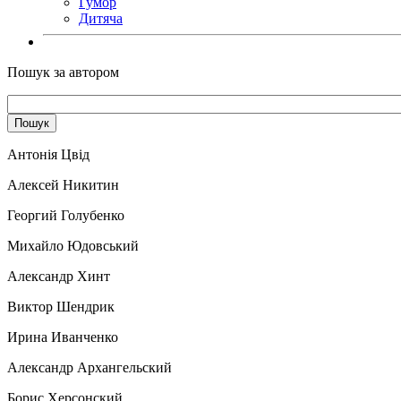
Гумор
Дитяча
Пошук за автором
Антонія Цвід
Алексей Никитин
Георгий Голубенко
Михайло Юдовський
Александр Хинт
Виктор Шендрик
Ирина Иванченко
Александр Архангельский
Борис Херсонский