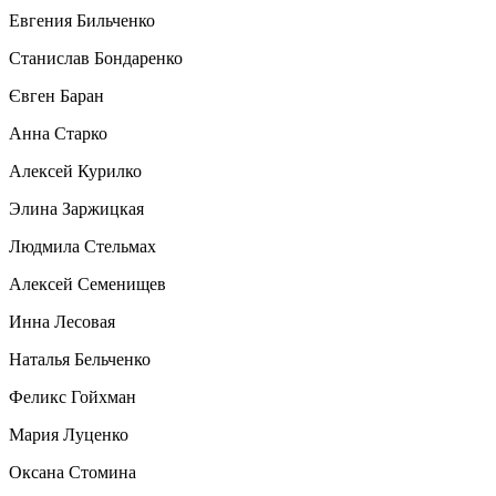
Евгения Бильченко
Станислав Бондаренко
Євген Баран
Анна Старко
Алексей Курилко
Элина Заржицкая
Людмила Стельмах
Алексей Семенищев
Инна Лесовая
Наталья Бельченко
Феликс Гойхман
Мария Луценко
Оксана Стомина