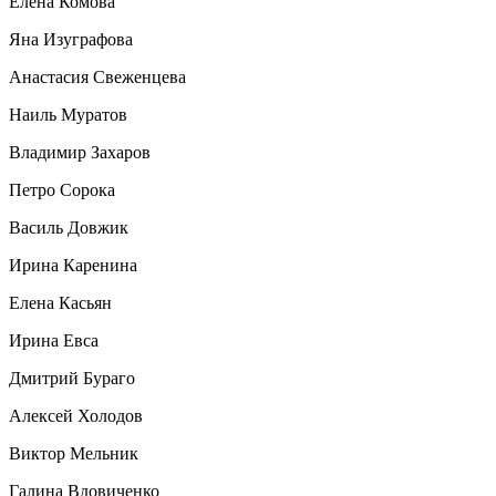
Елена Комова
Яна Изуграфова
Анастасия Свеженцева
Наиль Муратов
Владимир Захаров
Петро Сорока
Василь Довжик
Ирина Каренина
Елена Касьян
Ирина Евса
Дмитрий Бураго
Алексей Холодов
Виктор Мельник
Галина Вдовиченко