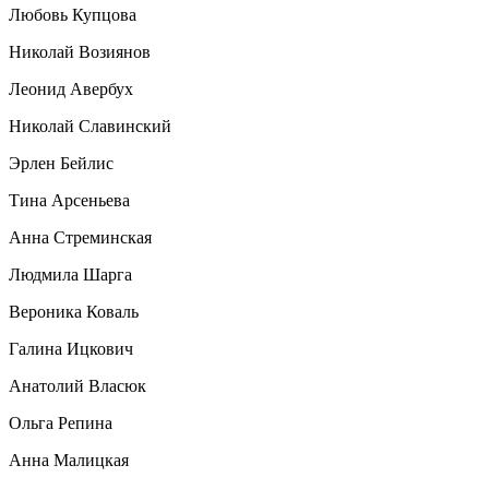
Любовь Купцова
Николай Возиянов
Леонид Авербух
Николай Славинский
Эрлен Бейлис
Тина Арсеньева
Анна Стреминская
Людмила Шарга
Вероника Коваль
Галина Ицкович
Анатолий Власюк
Ольга Репина
Анна Малицкая