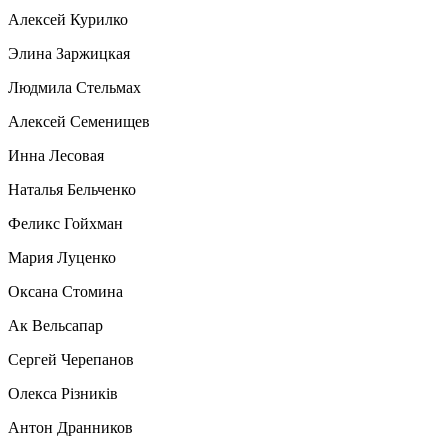
Алексей Курилко
Элина Заржицкая
Людмила Стельмах
Алексей Семенищев
Инна Лесовая
Наталья Бельченко
Феликс Гойхман
Мария Луценко
Оксана Стомина
Ак Вельсапар
Сергей Черепанов
Олекса Рiзникiв
Антон Дранников