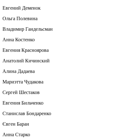
Евгений Деменок
Ольга Полевина
Владимир Гандельсман
Анна Костенко
Евгения Красноярова
Анатолий Кичинский
Алина Дадаева
Мариэтта Чудакова
Сергей Шестаков
Евгения Бильченко
Станислав Бондаренко
Євген Баран
Анна Старко