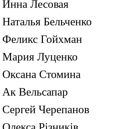
Инна Лесовая
Наталья Бельченко
Феликс Гойхман
Мария Луценко
Оксана Стомина
Ак Вельсапар
Сергей Черепанов
Олекса Рiзникiв