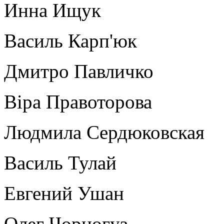
Инна Ищук
Василь Карп'юк
Дмитро Павличко
Віра Правоторова
Людмила Сердюковская
Василь Тулай
Евгений Ушан
Олег Чорногуз