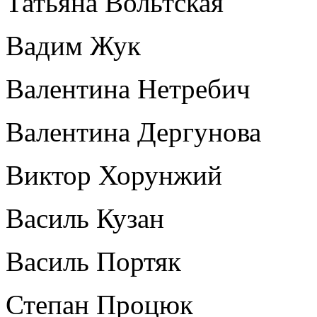
Татьяна Вольтская
Вадим Жук
Валентина Нетребич
Валентина Дергунова
Виктор Хорунжий
Василь Кузан
Василь Портяк
Степан Процюк