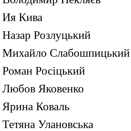
Ия Кива
Назар Розлуцький
Михайло Слабошпицький
Роман Росіцький
Любов Яковенко
Ярина Коваль
Тетяна Улановська