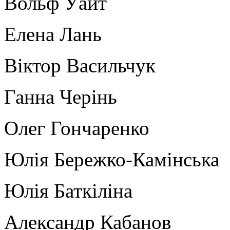
Вольф Уайт
Елена Лань
Віктор Васильчук
Ганна Черінь
Олег Гончаренко
Юлія Бережко-Камінська
Юлія Баткіліна
Александр Кабанов