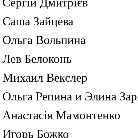
Сергій Дмитрієв
Саша Зайцева
Ольга Вольпина
Лев Белоконь
Михаил Векслер
Ольга Репина и Элина За
Анастасія Мамонтенко
Игорь Божко