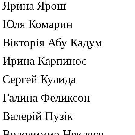
Ярина Ярош
Юля Комарин
Вікторія Абу Кадум
Ирина Карпинос
Сергей Кулида
Галина Феликсон
Валерій Пузік
Володимир Некляєв