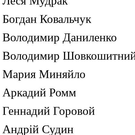
Леся Мудрак
Богдан Ковальчук
Володимир Даниленко
Володимир Шовкошитни
Мария Миняйло
Аркадий Ромм
Геннадий Горовой
Андрій Судин