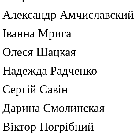
Александр Амчиславский
Іванна Мрига
Олеся Шацкая
Надежда Радченко
Сергій Савін
Дарина Смолинская
Віктор Погрібний