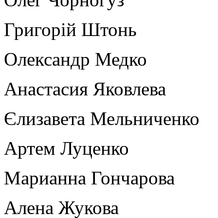
Григорій Штонь
Олександр Медко
Анастасия Яковлева
Єлизавета Мельниченко
Артем Луценко
Марианна Гончарова
Алена Жукова